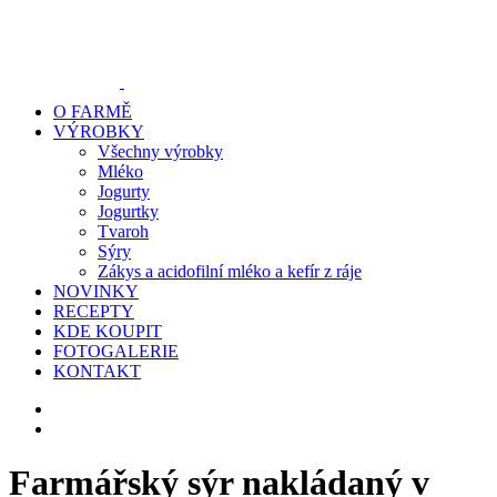
O FARMĚ
VÝROBKY
Všechny výrobky
Mléko
Jogurty
Jogurtky
Tvaroh
Sýry
Zákys a acidofilní mléko a kefír z ráje
NOVINKY
RECEPTY
KDE KOUPIT
FOTOGALERIE
KONTAKT
Farmářský sýr nakládaný v