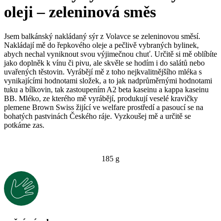
oleji – zeleninová směs
Jsem balkánský nakládaný sýr z Volavce se zeleninovou směsí.
Nakládají mě do řepkového oleje a pečlivě vybraných bylinek,
abych nechal vyniknout svou výjimečnou chuť. Určitě si mě oblíbíte
jako doplněk k vínu či pivu, ale skvěle se hodím i do salátů nebo
uvařených těstovin. Vyrábějí mě z toho nejkvalitnějšího mléka s
vynikajícími hodnotami složek, a to jak nadprůměrnými hodnotami
tuku a bílkovin, tak zastoupením A2 beta kaseinu a kappa kaseinu
BB. Mléko, ze kterého mě vyrábějí, produkují veselé kravičky
plemene Brown Swiss žijící ve welfare prostředí a pasoucí se na
bohatých pastvinách Českého ráje. Vyzkoušej mě a určitě se
potkáme zas.
185 g