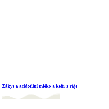
Zákys a acidofilní mléko a kefír z ráje