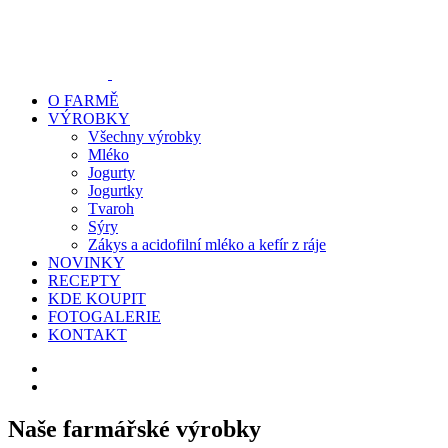
O FARMĚ
VÝROBKY
Všechny výrobky
Mléko
Jogurty
Jogurtky
Tvaroh
Sýry
Zákys a acidofilní mléko a kefír z ráje
NOVINKY
RECEPTY
KDE KOUPIT
FOTOGALERIE
KONTAKT
Naše farmářské výrobky