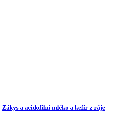
Zákys a acidofilní mléko a kefír z ráje