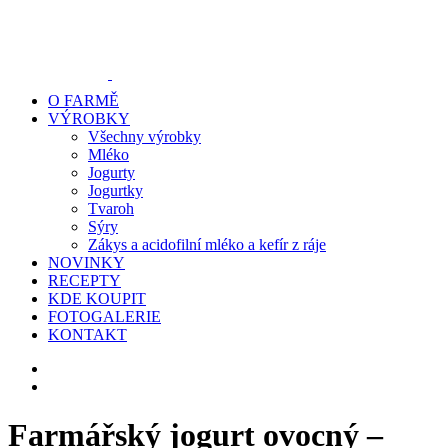
O FARMĚ
VÝROBKY
Všechny výrobky
Mléko
Jogurty
Jogurtky
Tvaroh
Sýry
Zákys a acidofilní mléko a kefír z ráje
NOVINKY
RECEPTY
KDE KOUPIT
FOTOGALERIE
KONTAKT
Farmářský jogurt ovocný –