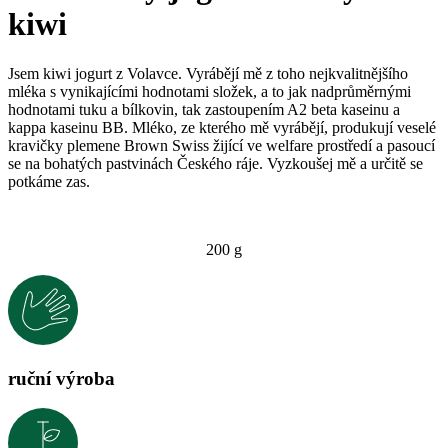
kiwi
Jsem kiwi jogurt z Volavce. Vyrábějí mě z toho nejkvalitnějšího
mléka s vynikajícími hodnotami složek, a to jak nadprůměrnými
hodnotami tuku a bílkovin, tak zastoupením A2 beta kaseinu a
kappa kaseinu BB. Mléko, ze kterého mě vyrábějí, produkují veselé
kravičky plemene Brown Swiss žijící ve welfare prostředí a pasoucí
se na bohatých pastvinách Českého ráje. Vyzkoušej mě a určitě se
potkáme zas.
200 g
ruční výroba