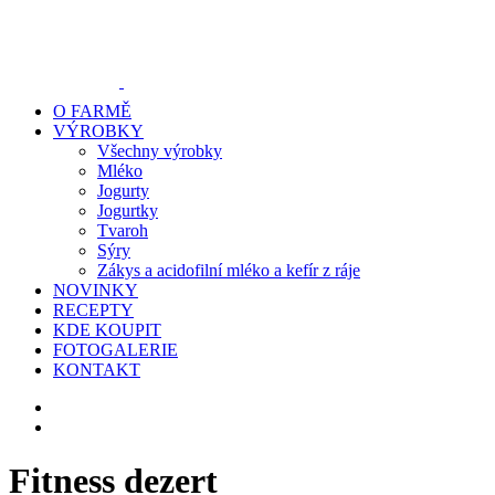
O FARMĚ
VÝROBKY
Všechny výrobky
Mléko
Jogurty
Jogurtky
Tvaroh
Sýry
Zákys a acidofilní mléko a kefír z ráje
NOVINKY
RECEPTY
KDE KOUPIT
FOTOGALERIE
KONTAKT
Fitness dezert