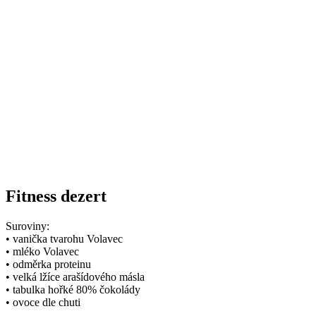
Fitness dezert
Suroviny:
• vanička tvarohu Volavec
• mléko Volavec
• odměrka proteinu
• velká lžíce arašídového másla
• tabulka hořké 80% čokolády
• ovoce dle chuti